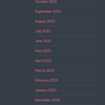
October 2025
September 2025
August 2025
July 2025
June 2025
May 2025
April 2025
March 2025
February 2025
January 2025
December 2024