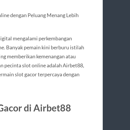
Online dengan Peluang Menang Lebih
 digital mengalami perkembangan
ne. Banyak pemain kini berburu istilah
 sering memberikan kemenangan atau
an pecinta slot online adalah Airbet88,
ermain slot gacor terpercaya dengan
Gacor di Airbet88