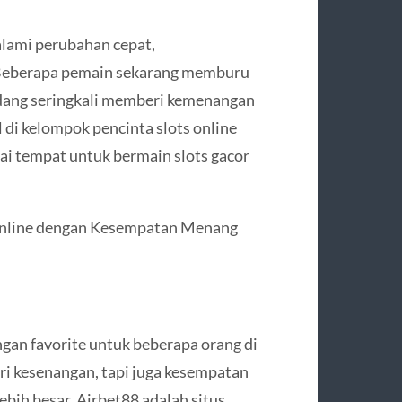
 alami perubahan cepat,
. Beberapa pemain sekarang memburu
pandang seringkali memberi kemenangan
l di kelompok pencinta slots online
gai tempat untuk bermain slots gacor
 Online dengan Kesempatan Menang
ngan favorite untuk beberapa orang di
ri kesenangan, tapi juga kesempatan
ih besar. Airbet88 adalah situs