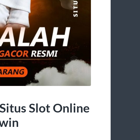
Situs Slot Online
win