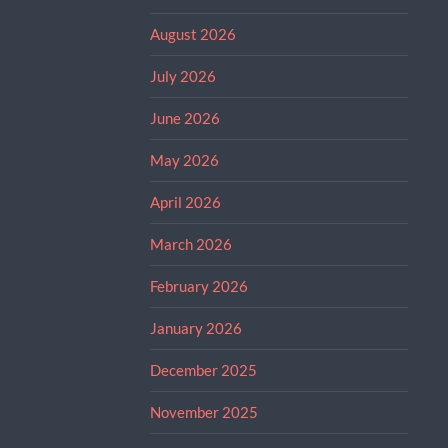
August 2026
July 2026
June 2026
May 2026
April 2026
March 2026
February 2026
January 2026
December 2025
November 2025