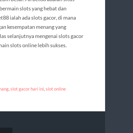
bermain slots yang hebat dan
t88 ialah ada slots gacor, di mana
gan kesempatan menang yang
las selanjutnya mengenai slots gacor
in slots online lebih sukses.
nang
,
slot gacor hari ini
,
slot online