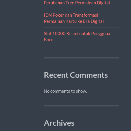
Perubahan Tren Permainan Digital
IDN Poker dan Transformasi
Permainan Kartu ke Era Digital
Slot 10000 Resmi untuk Pengguna
Baru
Recent Comments
No comments to show.
Archives