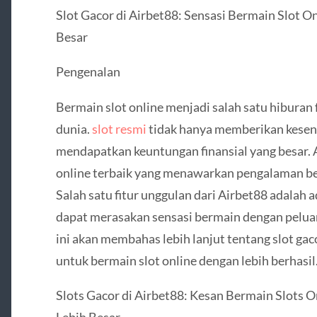
Slot Gacor di Airbet88: Sensasi Bermain Slot 
Besar
Pengenalan
Bermain slot online menjadi salah satu hiburan 
dunia.
slot resmi
tidak hanya memberikan kesena
mendapatkan keuntungan finansial yang besar. Ai
online terbaik yang menawarkan pengalaman ber
Salah satu fitur unggulan dari Airbet88 adalah 
dapat merasakan sensasi bermain dengan peluan
ini akan membahas lebih lanjut tentang slot gaco
untuk bermain slot online dengan lebih berhasil
Slots Gacor di Airbet88: Kesan Bermain Slots
Lebih Besar