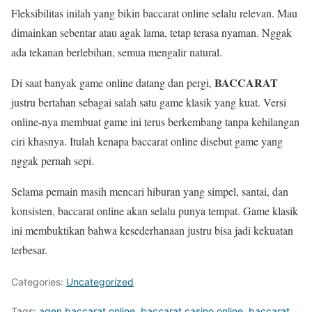
Fleksibilitas inilah yang bikin baccarat online selalu relevan. Mau
dimainkan sebentar atau agak lama, tetap terasa nyaman. Nggak
ada tekanan berlebihan, semua mengalir natural.
BACCARAT
Di saat banyak game online datang dan pergi,
justru bertahan sebagai salah satu game klasik yang kuat. Versi
online-nya membuat game ini terus berkembang tanpa kehilangan
ciri khasnya. Itulah kenapa baccarat online disebut game yang
nggak pernah sepi.
Selama pemain masih mencari hiburan yang simpel, santai, dan
konsisten, baccarat online akan selalu punya tempat. Game klasik
ini membuktikan bahwa kesederhanaan justru bisa jadi kekuatan
terbesar.
Categories:
Uncategorized
Tags:
agen baccarat online
,
baccarat casino online
,
baccarat