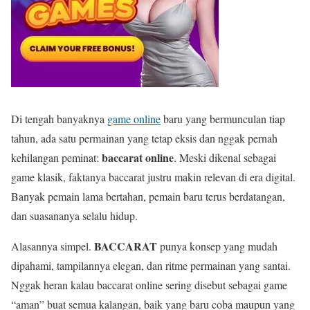
Di tengah banyaknya
game online
baru yang bermunculan tiap
tahun, ada satu permainan yang tetap eksis dan nggak pernah
baccarat online
kehilangan peminat:
. Meski dikenal sebagai
game klasik, faktanya baccarat justru makin relevan di era digital.
Banyak pemain lama bertahan, pemain baru terus berdatangan,
dan suasananya selalu hidup.
BACCARAT
Alasannya simpel.
punya konsep yang mudah
dipahami, tampilannya elegan, dan ritme permainan yang santai.
Nggak heran kalau baccarat online sering disebut sebagai game
“aman” buat semua kalangan, baik yang baru coba maupun yang