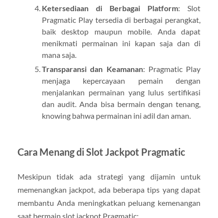
Ketersediaan di Berbagai Platform
: Slot
Pragmatic Play tersedia di berbagai perangkat,
baik desktop maupun mobile. Anda dapat
menikmati permainan ini kapan saja dan di
mana saja.
Transparansi dan Keamanan
: Pragmatic Play
menjaga kepercayaan pemain dengan
menjalankan permainan yang lulus sertifikasi
dan audit. Anda bisa bermain dengan tenang,
knowing bahwa permainan ini adil dan aman.
Cara Menang di Slot Jackpot Pragmatic
Meskipun tidak ada strategi yang dijamin untuk
memenangkan jackpot, ada beberapa tips yang dapat
membantu Anda meningkatkan peluang kemenangan
saat bermain slot jackpot Pragmatic: