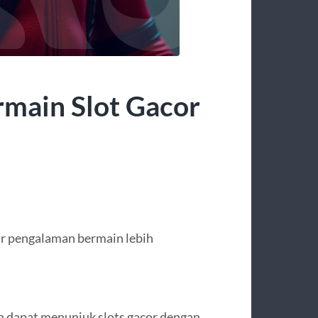
main Slot Gacor
ar pengalaman bermain lebih
n dapat menunjuk slots gacor dengan