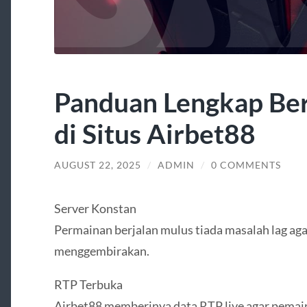
Panduan Lengkap Ber
di Situs Airbet88
AUGUST 22, 2025
/
ADMIN
/
0 COMMENTS
Server Konstan
Permainan berjalan mulus tiada masalah lag ag
menggembirakan.
RTP Terbuka
Airbet88 memberinya data RTP live agar pemai