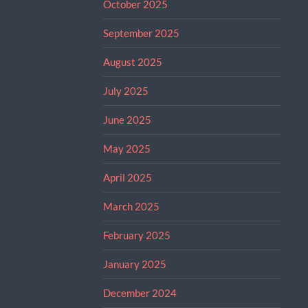
October 2025
September 2025
August 2025
July 2025
June 2025
May 2025
April 2025
March 2025
February 2025
January 2025
December 2024