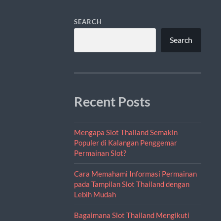
SEARCH
Search
Recent Posts
Mengapa Slot Thailand Semakin
Populer di Kalangan Penggemar
Permainan Slot?
Cara Memahami Informasi Permainan
pada Tampilan Slot Thailand dengan
Lebih Mudah
Bagaimana Slot Thailand Mengikuti