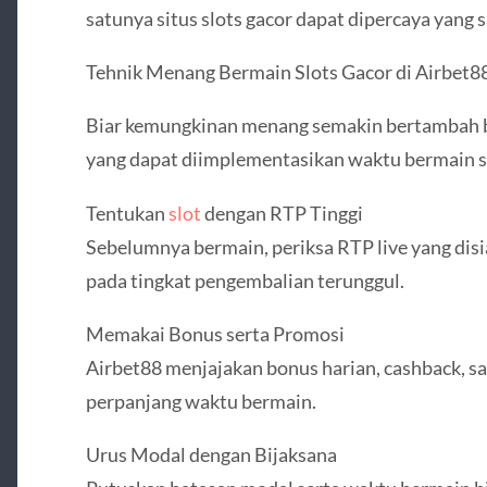
satunya situs slots gacor dapat dipercaya yang 
Tehnik Menang Bermain Slots Gacor di Airbet8
Biar kemungkinan menang semakin bertambah be
yang dapat diimplementasikan waktu bermain sl
Tentukan
slot
dengan RTP Tinggi
Sebelumnya bermain, periksa RTP live yang dis
pada tingkat pengembalian terunggul.
Memakai Bonus serta Promosi
Airbet88 menjajakan bonus harian, cashback, sa
perpanjang waktu bermain.
Urus Modal dengan Bijaksana