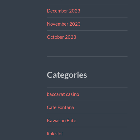
December 2023
November 2023
October 2023
Categories
baccarat casino
Cafe Fontana
Kawasan Elite
link slot