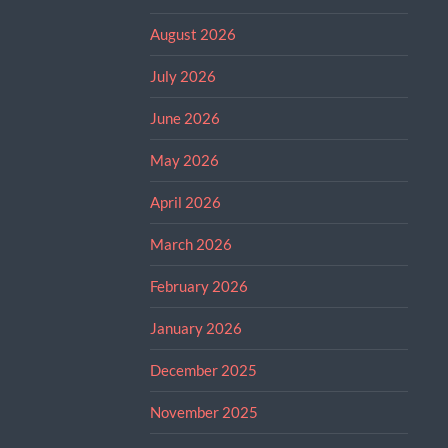
August 2026
July 2026
June 2026
May 2026
April 2026
March 2026
February 2026
January 2026
December 2025
November 2025