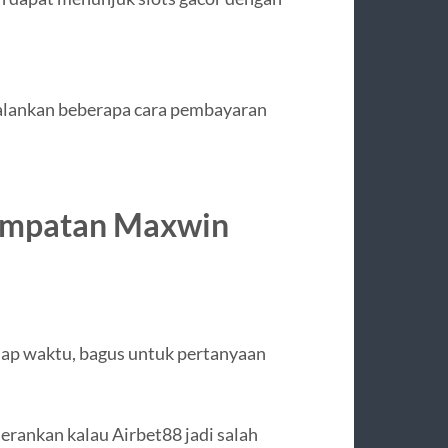
jalankan beberapa cara pembayaran
sempatan Maxwin
iap waktu, bagus untuk pertanyaan
erankan kalau Airbet88 jadi salah