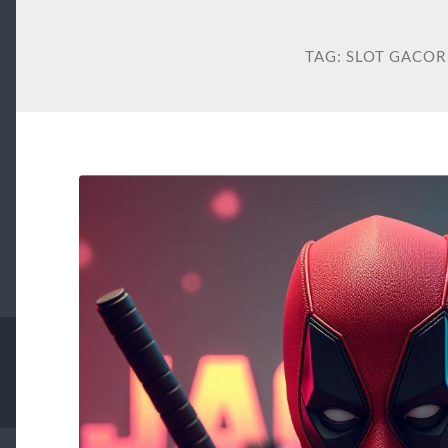
TAG:
SLOT GACOR