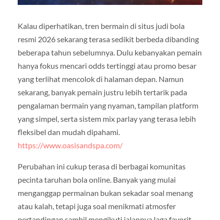
Kalau diperhatikan, tren bermain di situs judi bola
resmi 2026 sekarang terasa sedikit berbeda dibanding
beberapa tahun sebelumnya. Dulu kebanyakan pemain
hanya fokus mencari odds tertinggi atau promo besar
yang terlihat mencolok di halaman depan. Namun
sekarang, banyak pemain justru lebih tertarik pada
pengalaman bermain yang nyaman, tampilan platform
yang simpel, serta sistem mix parlay yang terasa lebih
fleksibel dan mudah dipahami.
https://www.oasisandspa.com/
Perubahan ini cukup terasa di berbagai komunitas
pecinta taruhan bola online. Banyak yang mulai
menganggap permainan bukan sekadar soal menang
atau kalah, tetapi juga soal menikmati atmosfer
pertandingan sambil mengikuti jalannya laga favorit.