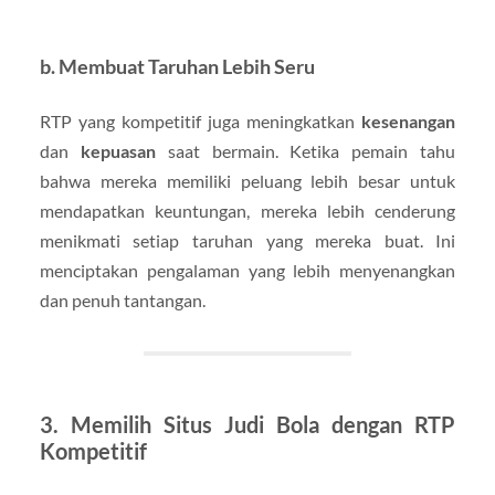
b. Membuat Taruhan Lebih Seru
RTP yang kompetitif juga meningkatkan
kesenangan
dan
kepuasan
saat bermain. Ketika pemain tahu
bahwa mereka memiliki peluang lebih besar untuk
mendapatkan keuntungan, mereka lebih cenderung
menikmati setiap taruhan yang mereka buat. Ini
menciptakan pengalaman yang lebih menyenangkan
dan penuh tantangan.
3. Memilih Situs Judi Bola dengan RTP
Kompetitif