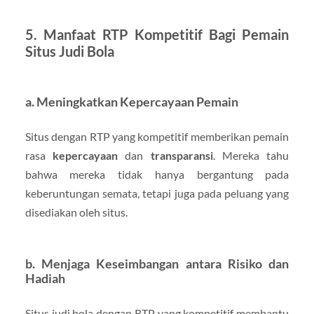
5. Manfaat RTP Kompetitif Bagi Pemain
Situs Judi Bola
a. Meningkatkan Kepercayaan Pemain
Situs dengan RTP yang kompetitif memberikan pemain
rasa
kepercayaan
dan
transparansi
. Mereka tahu
bahwa mereka tidak hanya bergantung pada
keberuntungan semata, tetapi juga pada peluang yang
disediakan oleh situs.
b. Menjaga Keseimbangan antara Risiko dan
Hadiah
Situs judi bola dengan RTP yang kompetitif membantu