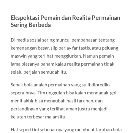
Ekspektasi Pemain dan Realita Permainan
Sering Berbeda
Di media sosial sering muncul pembahasan tentang
kemenangan besar, slip parlay fantastis, atau peluang
maxwin yang terlihat menggiurkan. Namun pemain
lama biasanya paham kalau realita permainan tidak
selalu berjalan semudah itu.
Sepak bola adalah permainan yang sulit diprediksi
sepenuhnya. Tim unggulan bisa kalah mendadak, gol
menit akhir bisa mengubah hasil taruhan, dan
pertandingan yang terlihat aman justru menjadi
kejutan terbesar malam itu.
Hal seperti ini sebenarnya yang membuat taruhan bola