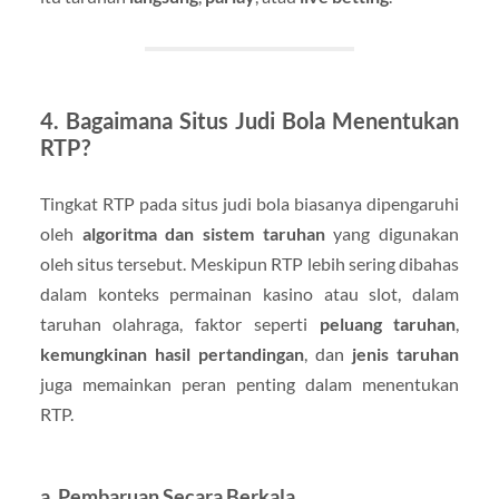
4. Bagaimana Situs Judi Bola Menentukan
RTP?
Tingkat RTP pada situs judi bola biasanya dipengaruhi
oleh
algoritma dan sistem taruhan
yang digunakan
oleh situs tersebut. Meskipun RTP lebih sering dibahas
dalam konteks permainan kasino atau slot, dalam
taruhan olahraga, faktor seperti
peluang taruhan
,
kemungkinan hasil pertandingan
, dan
jenis taruhan
juga memainkan peran penting dalam menentukan
RTP.
a. Pembaruan Secara Berkala