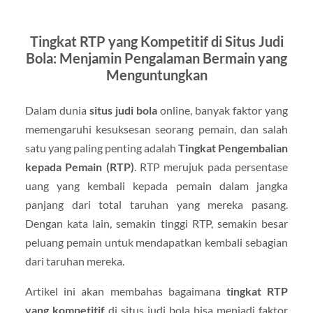
Tingkat RTP yang Kompetitif di Situs Judi
Bola: Menjamin Pengalaman Bermain yang
Menguntungkan
Dalam dunia
situs judi bola
online, banyak faktor yang
memengaruhi kesuksesan seorang pemain, dan salah
satu yang paling penting adalah
Tingkat Pengembalian
kepada Pemain (RTP)
. RTP merujuk pada persentase
uang yang kembali kepada pemain dalam jangka
panjang dari total taruhan yang mereka pasang.
Dengan kata lain, semakin tinggi RTP, semakin besar
peluang pemain untuk mendapatkan kembali sebagian
dari taruhan mereka.
Artikel ini akan membahas bagaimana
tingkat RTP
yang kompetitif
di situs judi bola bisa menjadi faktor