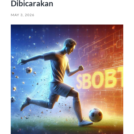
Dibicarakan
MAY 3, 2026