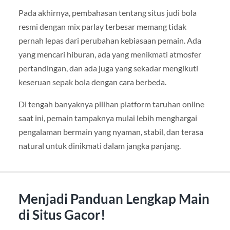
Pada akhirnya, pembahasan tentang situs judi bola
resmi dengan mix parlay terbesar memang tidak
pernah lepas dari perubahan kebiasaan pemain. Ada
yang mencari hiburan, ada yang menikmati atmosfer
pertandingan, dan ada juga yang sekadar mengikuti
keseruan sepak bola dengan cara berbeda.
Di tengah banyaknya pilihan platform taruhan online
saat ini, pemain tampaknya mulai lebih menghargai
pengalaman bermain yang nyaman, stabil, dan terasa
natural untuk dinikmati dalam jangka panjang.
Menjadi Panduan Lengkap Main
di Situs Gacor!