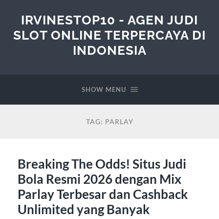
IRVINESTOP10 - AGEN JUDI
SLOT ONLINE TERPERCAYA DI
INDONESIA
SHOW MENU
TAG:
PARLAY
Breaking The Odds! Situs Judi
Bola Resmi 2026 dengan Mix
Parlay Terbesar dan Cashback
Unlimited yang Banyak