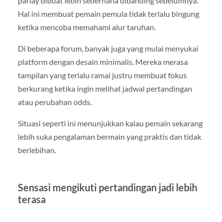
parlay dibuat lebih sederhana dibanding sebelumnya.
Hal ini membuat pemain pemula tidak terlalu bingung
ketika mencoba memahami alur taruhan.
Di beberapa forum, banyak juga yang mulai menyukai
platform dengan desain minimalis. Mereka merasa
tampilan yang terlalu ramai justru membuat fokus
berkurang ketika ingin melihat jadwal pertandingan
atau perubahan odds.
Situasi seperti ini menunjukkan kalau pemain sekarang
lebih suka pengalaman bermain yang praktis dan tidak
berlebihan.
Sensasi mengikuti pertandingan jadi lebih
terasa