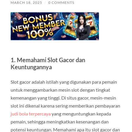
MARCH 18, 2025
/
0 COMMENTS
1. Memahami Slot Gacor dan
Keuntungannya
Slot gacor adalah istilah yang digunakan para pemain
untuk menggambarkan mesin slot dengan tingkat
kemenangan yang tinggi. Di situs gacor, mesin-mesin
slot ini dikenal karena sering memberikan pembayaran
judi bola terpercaya
yang menguntungkan kepada
pemain, sehingga meningkatkan kesenangan dan
potensi keuntungan. Memahami apa itu slot gacor dan