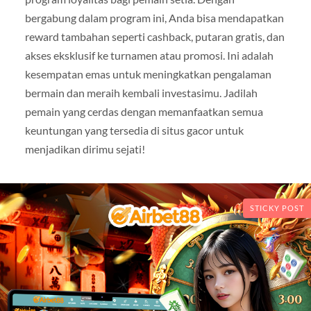
bergabung dalam program ini, Anda bisa mendapatkan
reward tambahan seperti cashback, putaran gratis, dan
akses eksklusif ke turnamen atau promosi. Ini adalah
kesempatan emas untuk meningkatkan pengalaman
bermain dan meraih kembali investasimu. Jadilah
pemain yang cerdas dengan memanfaatkan semua
keuntungan yang tersedia di situs gacor untuk
menjadikan dirimu sejati!
STICKY POST