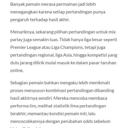
Banyak pemain merasa permainan jadi lebih
menegangkan karena setiap pertandingan punya
pengaruh terhadap hasil akhir.
Menariknya, sekarang pilihan pertandingan untuk mix
parlay juga semakin luas. Tidak hanya liga besar seperti
Premier League atau Liga Champions, tetapi juga
pertandingan regional, liga Asia, hingga kompetisi yang
dulu jarang dilirik mulai masuk ke dalam pasar taruhan
online.
Sebagian pemain bahkan mengaku lebih menikmati
proses menyusun kombinasi pertandingan dibanding
hasil akhirnya sendiri. Mereka mencoba membaca
performa tim, melihat statistik lima pertandingan
terakhir, memantau kondisi pemain inti, lalu
mencocokkannya dengan perubahan odds sebelum