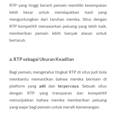
RTP yang tinggi berarti pemain memiliki kesempatan
lebih besar untuk mendapatkan hasil yang
menguntungkan dari taruhan mereka. Situs dengan
RTP kompetitif menawarkan peluang yang lebih baik,
memberikan pemain lebih banyak alasan untuk
bertaruh.
a. RTP sebagai Ukuran Keadilan
Bagi pemain, mengetahui tingkat RTP di situs judi bola
membantu memastikan bahwa mereka bermain di
platform yang
adil
dan
terpercaya
. Sebuah situs
dengan RTP yang transparan dan kompetitif
menunjukkan bahwa mereka memberikan peluang
yang wajar bagi pemain untuk meraih kemenangan.