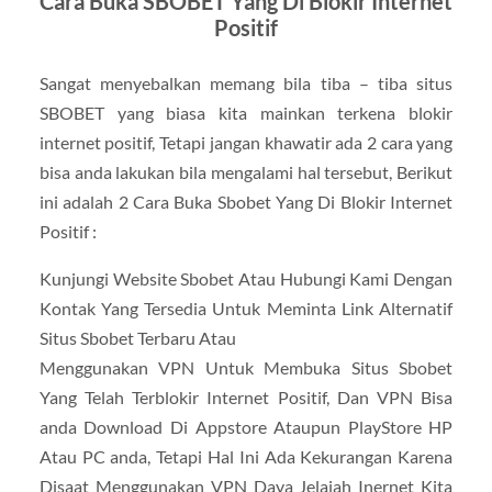
Cara Buka SBOBET Yang Di Blokir Internet
Positif
Sangat menyebalkan memang bila tiba – tiba situs
SBOBET yang biasa kita mainkan terkena blokir
internet positif, Tetapi jangan khawatir ada 2 cara yang
bisa anda lakukan bila mengalami hal tersebut, Berikut
ini adalah 2 Cara Buka Sbobet Yang Di Blokir Internet
Positif :
Kunjungi Website Sbobet Atau Hubungi Kami Dengan
Kontak Yang Tersedia Untuk Meminta Link Alternatif
Situs Sbobet Terbaru Atau
Menggunakan VPN Untuk Membuka Situs Sbobet
Yang Telah Terblokir Internet Positif, Dan VPN Bisa
anda Download Di Appstore Ataupun PlayStore HP
Atau PC anda, Tetapi Hal Ini Ada Kekurangan Karena
Disaat Menggunakan VPN Daya Jelajah Inernet Kita