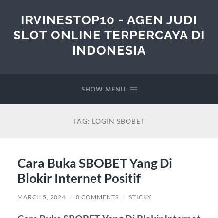
IRVINESTOP10 - AGEN JUDI
SLOT ONLINE TERPERCAYA DI
INDONESIA
SHOW MENU
TAG:
LOGIN SBOBET
Cara Buka SBOBET Yang Di
Blokir Internet Positif
MARCH 5, 2024
/
0 COMMENTS
/
STICKY