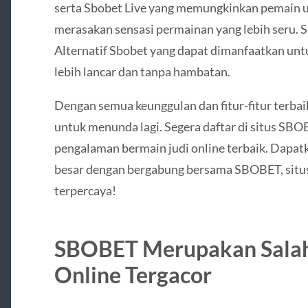
serta Sbobet Live yang memungkinkan pemain u
merasakan sensasi permainan yang lebih seru. Se
Alternatif Sbobet yang dapat dimanfaatkan un
lebih lancar dan tanpa hambatan.
Dengan semua keunggulan dan fitur-fitur terbai
untuk menunda lagi. Segera daftar di situs SBO
pengalaman bermain judi online terbaik. Dapa
besar dengan bergabung bersama SBOBET, situs s
terpercaya!
SBOBET Merupakan Salah 
Online Tergacor