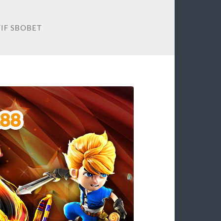
TIF SBOBET