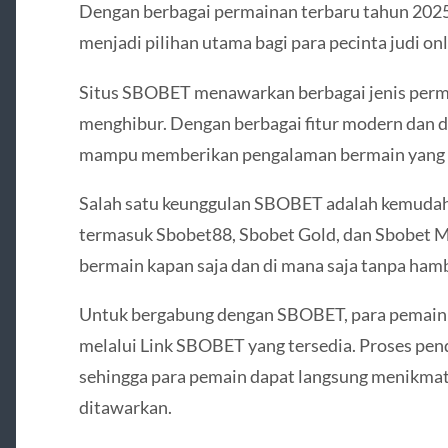
Dengan berbagai permainan terbaru tahun 20
menjadi pilihan utama bagi para pecinta judi onl
Situs SBOBET menawarkan berbagai jenis perma
menghibur. Dengan berbagai fitur modern dan d
mampu memberikan pengalaman bermain yang 
Salah satu keunggulan SBOBET adalah kemudaha
termasuk Sbobet88, Sbobet Gold, dan Sbobet M
bermain kapan saja dan di mana saja tanpa ham
Untuk bergabung dengan SBOBET, para pemain 
melalui Link SBOBET yang tersedia. Proses pen
sehingga para pemain dapat langsung menikmat
ditawarkan.