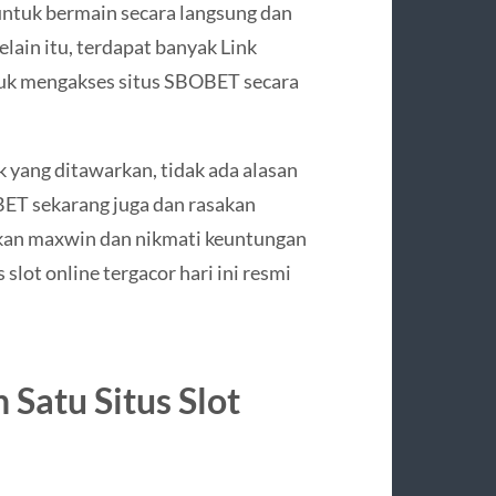
ntuk bermain secara langsung dan
lain itu, terdapat banyak Link
tuk mengakses situs SBOBET secara
k yang ditawarkan, tidak ada alasan
BET sekarang juga dan rasakan
tkan maxwin dan nikmati keuntungan
lot online tergacor hari ini resmi
Satu Situs Slot