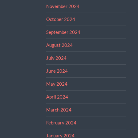
November 2024
October 2024
September 2024
August 2024
July 2024
June 2024
May 2024
April 2024
March 2024
February 2024
January 2024