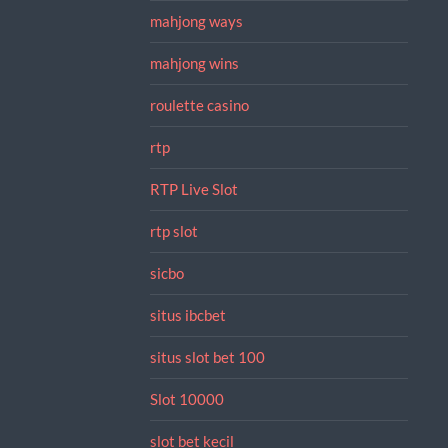
mahjong ways
mahjong wins
roulette casino
rtp
RTP Live Slot
rtp slot
sicbo
situs ibcbet
situs slot bet 100
Slot 10000
slot bet kecil