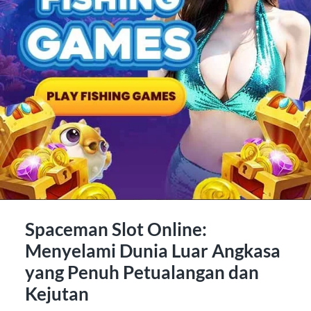
Spaceman Slot Online:
Menyelami Dunia Luar Angkasa
yang Penuh Petualangan dan
Kejutan